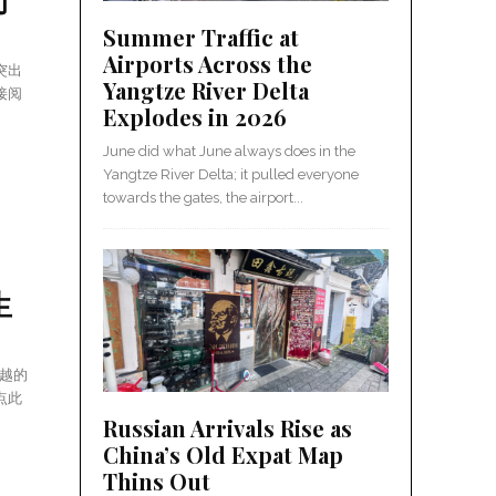
Summer Traffic at
Airports Across the
突出
Yangtze River Delta
接阅
Explodes in 2026
June did what June always does in the
Yangtze River Delta; it pulled everyone
towards the gates, the airport...
生
越的
点此
Russian Arrivals Rise as
China’s Old Expat Map
Thins Out