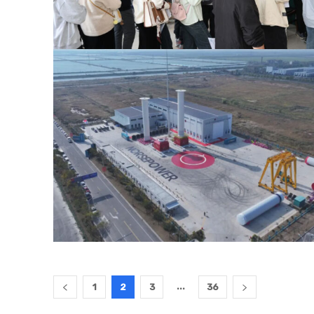
...
1
2
3
36