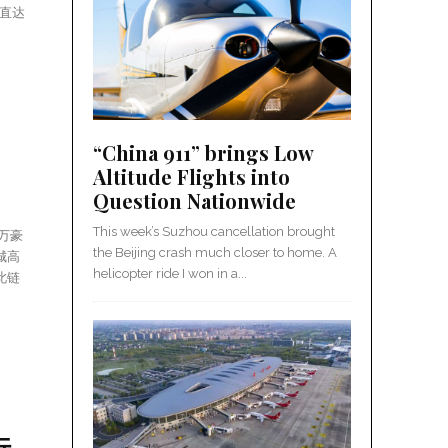
可直达
“China 911” brings Low
Altitude Flights into
Question Nationwide
This week’s Suzhou cancellation brought
万豪
the Beijing crash much closer to home. A
城高
helicopter ride I won in a...
此链
行