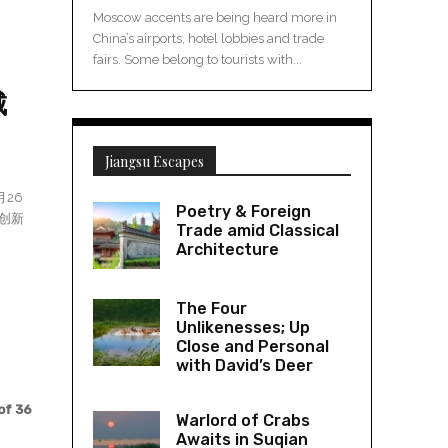
Moscow accents are being heard more in
China’s airports, hotel lobbies and trade
fairs. Some belong to tourists with...
城
Jiangsu Escapes
Poetry & Foreign
洋创新
Trade amid Classical
Architecture
The Four
Unlikenesses; Up
Close and Personal
with David’s Deer
of 36
Warlord of Crabs
Awaits in Suqian