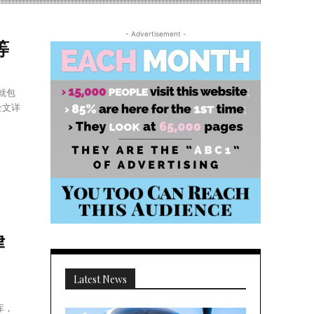
- Advertisement -
等
就包
全文详
律
Latest News
库，