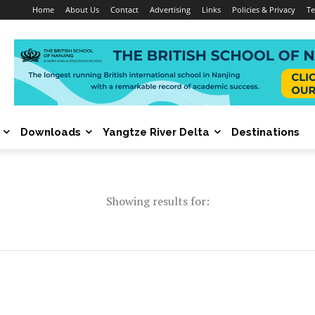
Home
About Us
Contact
Advertising
Links
Policies & Privacy
Te
Downloads
Yangtze River Delta
Destinations
Showing results for: