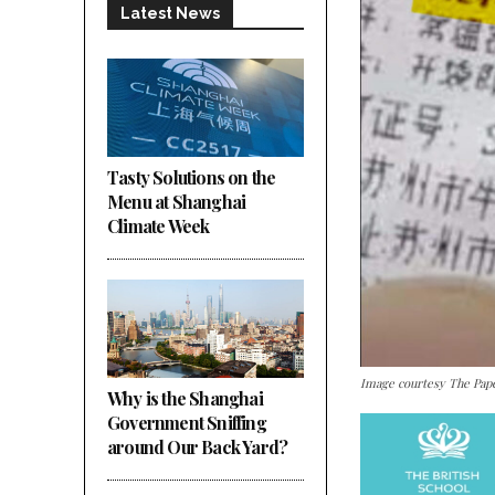
Latest News
Tasty Solutions on the
Menu at Shanghai
Climate Week
Image courtesy The Pap
Why is the Shanghai
Government Sniffing
around Our Back Yard?