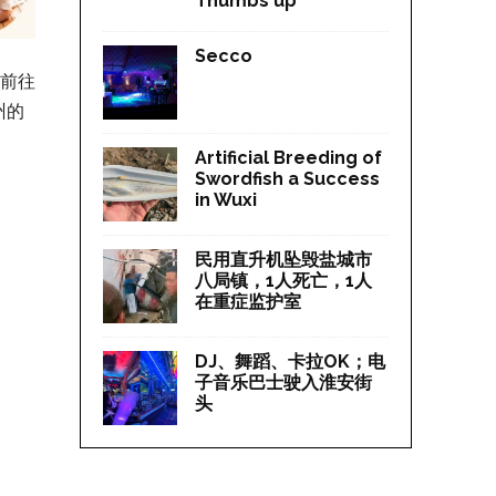
Thumbs up
Secco
已前往
州的
Artificial Breeding of
Swordfish a Success
in Wuxi
民用直升机坠毁盐城市
八局镇，1人死亡，1人
在重症监护室
DJ、舞蹈、卡拉OK；电
子音乐巴士驶入淮安街
头