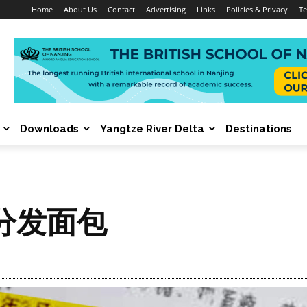
Home
About Us
Contact
Advertising
Links
Policies & Privacy
Te
Downloads
Yangtze River Delta
Destinations
分发面包