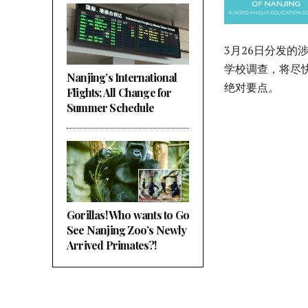
3月26日分发的
学校调查，将尽
Nanjing’s International
绝对要点。
Flights; All Change for
Summer Schedule
Gorillas! Who wants to Go
See Nanjing Zoo’s Newly
Arrived Primates?!