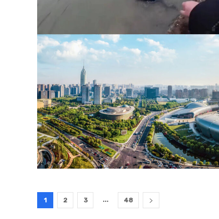
...
1
2
3
48