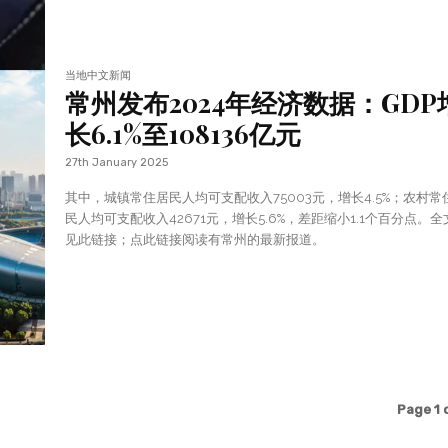
当地中文新闻
常州发布2024年经济数据：GDP
长6.1%至108136亿元
27th January 2025
其中，城镇常住居民人均可支配收入75003元，增长4.5%；农村常
民人均可支配收入42671元，增长5.6%，差距缩小1.1个百分点。全
见此链接；点此链接阅读有常州的最新报道。
Page 1 