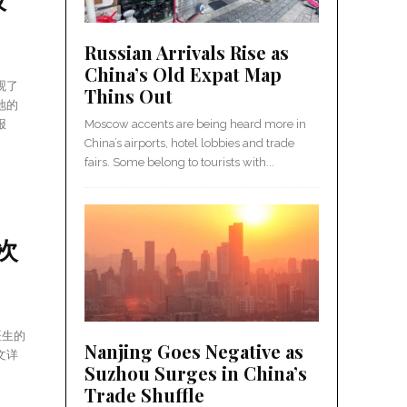
Russian Arrivals Rise as
China’s Old Expat Map
观了
Thins Out
地的
报
Moscow accents are being heard more in
China’s airports, hotel lobbies and trade
fairs. Some belong to tourists with...
次
医生的
Nanjing Goes Negative as
文详
Suzhou Surges in China’s
Trade Shuffle