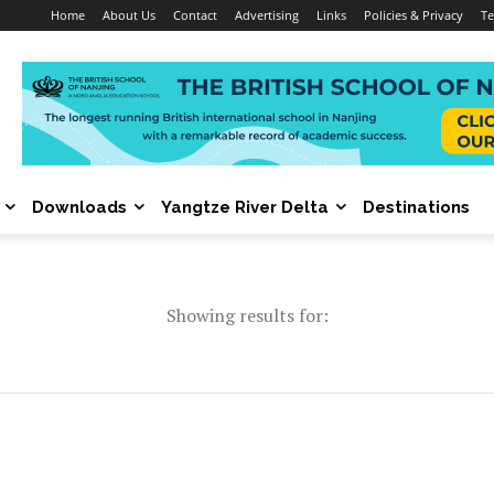
Home
About Us
Contact
Advertising
Links
Policies & Privacy
Te
Downloads
Yangtze River Delta
Destinations
Showing results for: