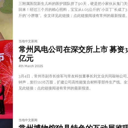
三附属医院新生儿科的医护团队拼了90天，硬是把小家伙从鬼门关
回来！经过三个月的精心照料，宝宝从1.05公斤的“小豆丁”长成了3.
斤的“小胖墩”。全文详见此链接；点此链接阅读有常州的最新报道
当地中文新闻
常州风电公司在深交所上市 募资3.
亿元
4th March 2025
3月4日，常州市副市长徐军与常友科技董事长刘文业共同敲响公司
钟声，发行1108万股，扩建公司高性能复合材料零部件生产线。全
见此链接；点此链接阅读有常州的最新报道。
当地中文新闻
常州博物馆独具特色的互动展览