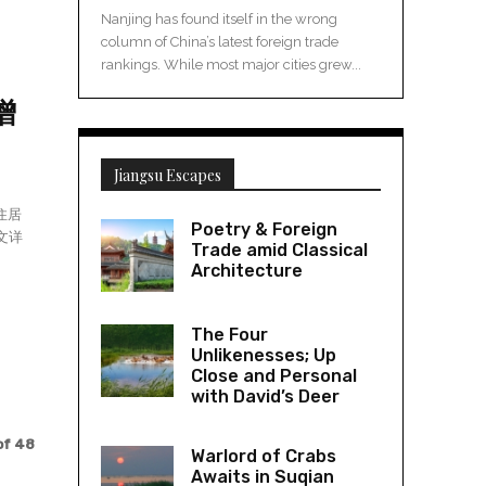
Nanjing has found itself in the wrong
column of China’s latest foreign trade
rankings. While most major cities grew...
增
Jiangsu Escapes
住居
Poetry & Foreign
文详
Trade amid Classical
Architecture
The Four
Unlikenesses; Up
Close and Personal
with David’s Deer
of 48
Warlord of Crabs
Awaits in Suqian