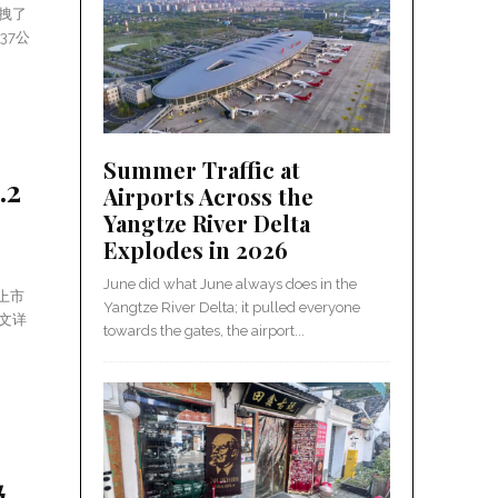
拽了
37公
。
Summer Traffic at
2
Airports Across the
Yangtze River Delta
Explodes in 2026
June did what June always does in the
上市
Yangtze River Delta; it pulled everyone
文详
towards the gates, the airport...
吸