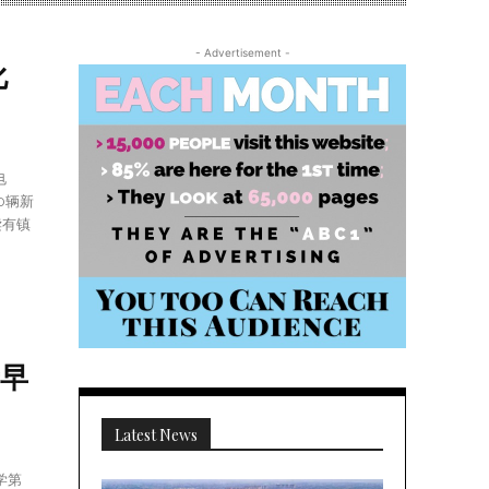
- Advertisement -
化
电
0辆新
读有镇
斤早
Latest News
学第